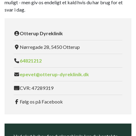
muligt - men giv os endeligt et kald hvis du har brug for et
svar i dag.
Otterup Dyreklinik
Nørregade 28, 5450 Otterup
64821212
epevet@otterup-dyreklinik.dk
CVR: 47289319
Følg os på Facebook