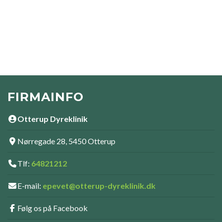
FIRMAINFO
Otterup Dyreklinik
Nørregade 28, 5450 Otterup
Tlf:
64821212
E-mail:
epevet@otterup-dyreklinik.dk
Følg os på Facebook