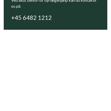
Ved akut behov for dyrlægehjælp kan du kontakte
os på:
+45 6482 1212