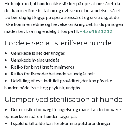
Hold øje med, at hunden ikke slikker på operationssåret, da
det kan medføre irritation og evt. senere betændelse i såret.
Du bør dagligt kigge på operationssåret og sikre dig, at der
ikke kommer rødme og hævelse omkring det. Er du på nogen
måde i tvivl, så ring endelig til os på tlf.
+45 64 82 12 12
Fordele ved at sterilisere hunde
• Uønskede løbetider undgås
• Uønskede hvalpe undgås
• Risiko for brystkræft minimeres
• Risiko for livmoderbetændelse undgås helt
• Udvikling af evt. indbildt graviditet, der kan påvirke
hunden både fysisk og psykisk, undgås.
Ulemper ved sterilisation af hunde
• Der er risiko for vægtforøgelse og man skal derfor være
opmærksom på, om hunden tager på.
• I sjældne tilfælde kan forekomme pelsforandringer.