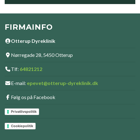
FIRMAINFO
Otterup Dyreklinik
Nørregade 28, 5450 Otterup
Tlf:
64821212
E-mail:
epevet@otterup-dyreklinik.dk
Følg os på Facebook
Privatlivspolitik
Cookiepolitik