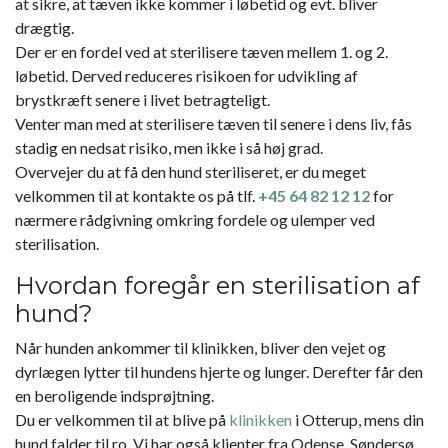
at sikre, at tæven ikke kommer i løbetid og evt. bliver
drægtig.
Der er en fordel ved at sterilisere tæven mellem 1. og 2.
løbetid. Derved reduceres risikoen for udvikling af
brystkræft senere i livet betragteligt.
Venter man med at sterilisere tæven til senere i dens liv, fås
stadig en nedsat risiko, men ikke i så høj grad.
Overvejer du at få den hund steriliseret, er du meget
velkommen til at kontakte os på tlf.
+45 64 82 12 12
for
nærmere rådgivning omkring fordele og ulemper ved
sterilisation.
Hvordan foregår en sterilisation af
hund?
Når hunden ankommer til klinikken, bliver den vejet og
dyrlægen lytter til hundens hjerte og lunger. Derefter får den
en beroligende indsprøjtning.
Du er velkommen til at blive på
klinikken
i Otterup, mens din
hund falder til ro. Vi har også klienter fra Odense, Søndersø